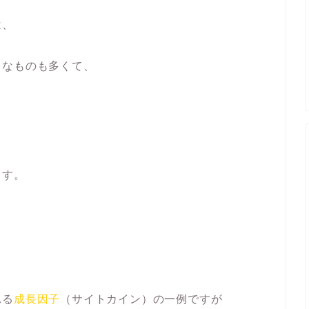
は、
うなものも多くて、
ます。
れる
成長因子
（サイトカイン）の一例ですが