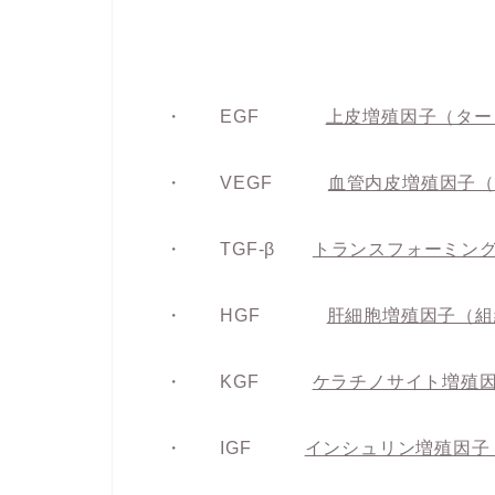
・ EGF
上皮増殖因子（ター
・ VEGF
血管内皮増殖因子
・ TGF-β
トランスフォーミン
・ HGF
肝細胞増殖因子（組
・ KGF
ケラチノサイト増殖
・ IGF
インシュリン増殖因子