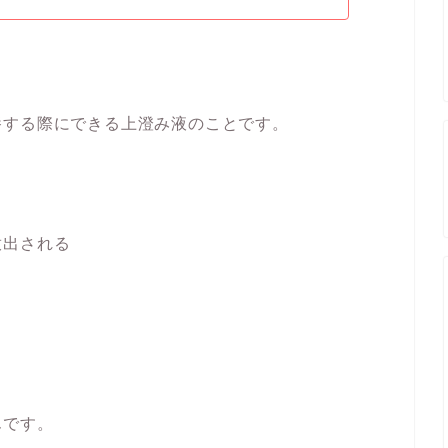
養する際にできる上澄み液のことです。
放出される
んです。