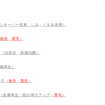
ンオーバー促進、しみ・くすみ
改善）
（
発毛
・
育毛
）
グ（抗炎症・創傷治癒）
織再生）
因子（
発毛
・
育毛
）
（皮膚再生・肌の弾力アップ・
育毛
）