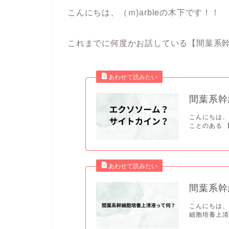
こんにちは、（ｍ)arbleの木下です！！
これまでに何度かお話している【間葉系
間葉系幹
こんにちは、
ことのある 
間葉系幹
こんにちは、
細胞培養上清液】