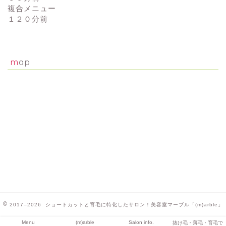
複合メニュー
１２０分前
map
2017–2026 ショートカットと育毛に特化したサロン！美容室マーブル「(m)arble」
Menu
(m)arble
Salon info.
抜け毛・薄毛・育毛で