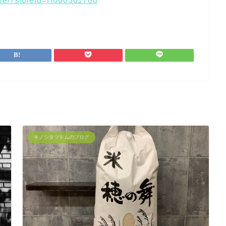
erve/?storeId=H000301780
キノシタツトムのブログ