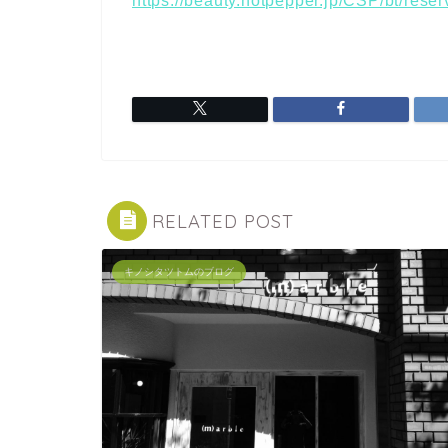
https://beauty.hotpepper.jp/CSP/bt/res
RELATED POST
キノシタツトムのブログ