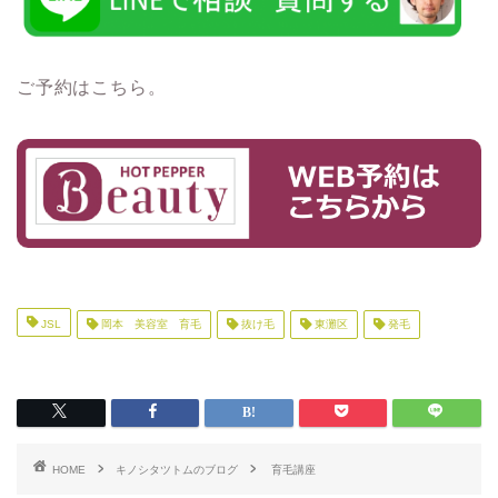
ご予約はこちら。
JSL
岡本 美容室 育毛
抜け毛
東灘区
発毛
HOME
キノシタツトムのブログ
育毛講座