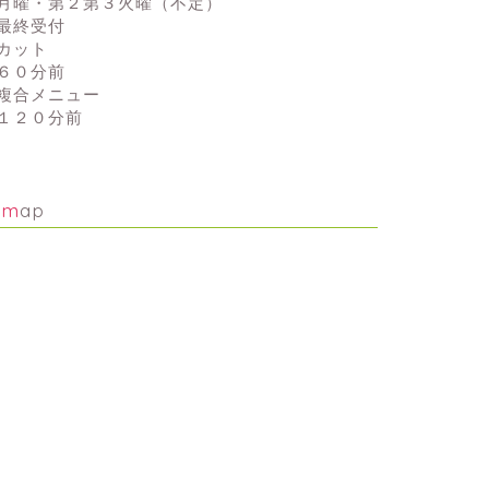
月曜・第２第３火曜（不定）
最終受付
カット
６０分前
複合メニュー
１２０分前
map