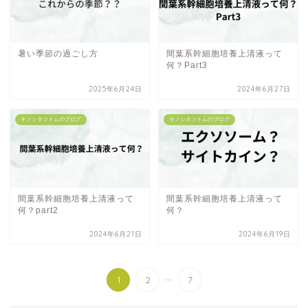
暑い季節の過ごし方
間葉系幹細胞培養上清液って
何？Part3
2025年6月24日
2024年6月27日
キノシタツトムのブログ
キノシタツトムのブログ
間葉系幹細胞培養上清液って
間葉系幹細胞培養上清液って
何？part2
何？
2024年6月21日
2024年6月19日
...
1
2
7