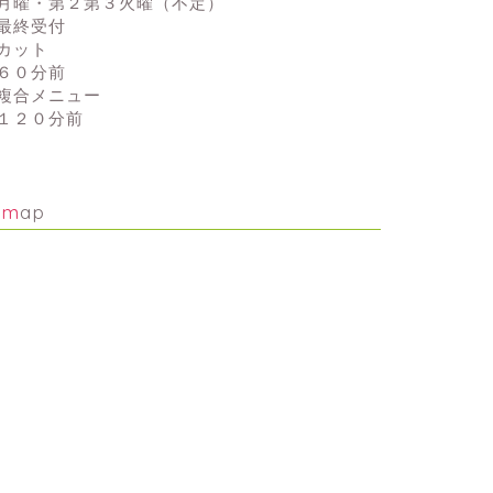
月曜・第２第３火曜（不定）
最終受付
カット
６０分前
複合メニュー
１２０分前
map