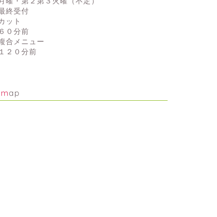
月曜・第２第３火曜（不定）
最終受付
カット
６０分前
複合メニュー
１２０分前
map