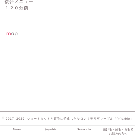
複合メニュー
１２０分前
map
2017–2026 ショートカットと育毛に特化したサロン！美容室マーブル「(m)arble」
Menu
(m)arble
Salon info.
抜け毛・薄毛・育毛で
お悩みの方へ