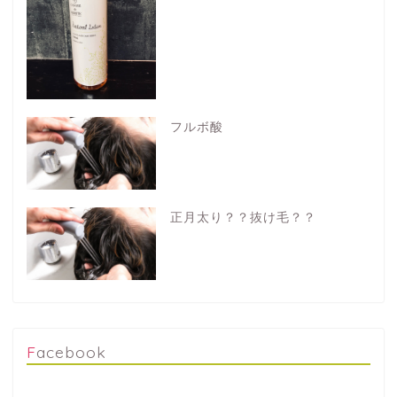
フルボ酸
正月太り？？抜け毛？？
Facebook