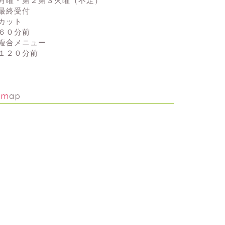
月曜・第２第３火曜（不定）
最終受付
カット
６０分前
複合メニュー
１２０分前
map