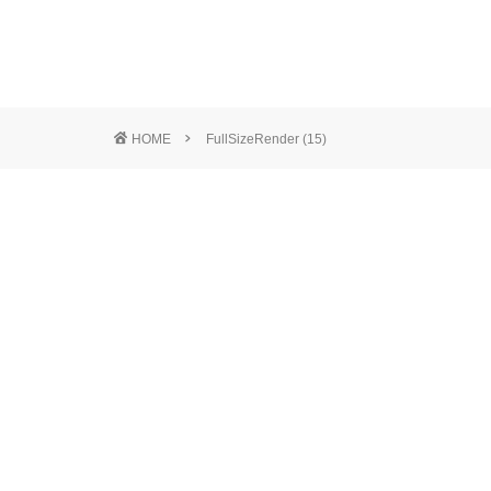
HOME
FullSizeRender (15)