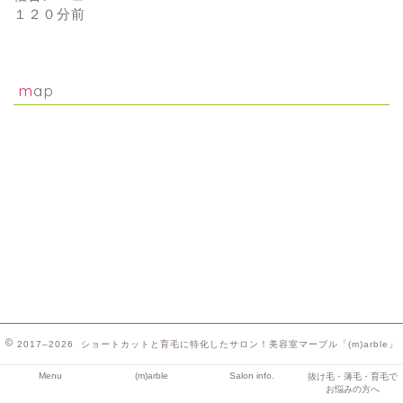
１２０分前
map
2017–2026 ショートカットと育毛に特化したサロン！美容室マーブル「(m)arble」
Menu
(m)arble
Salon info.
抜け毛・薄毛・育毛で
お悩みの方へ