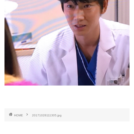
HOME
20171028111305.jpg